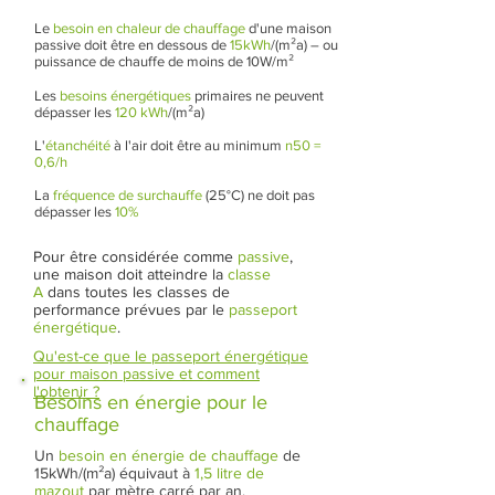
Le
besoin en chaleur de chauffage
d'une maison
passive doit être en dessous de
15kWh
/(m²a) – ou
puissance de chauffe de moins de 10W/m²
Les
besoins énergétiques
primaires ne peuvent
dépasser les
120 kWh
/(m²a)
L'
étanchéité
à l'air doit être au minimum
n50 =
0,6/h
La
fréquence de surchauffe
(25°C) ne doit pas
dépasser les
10%
Pour être considérée comme
passive
,
une maison doit atteindre la
classe
A
dans toutes les classes de
performance prévues par le
passeport
énergétique
.
Qu'est-ce que le passeport énergétique
pour maison passive et comment
l'obtenir ?
Besoins en énergie pour le
chauffage
Un
besoin en énergie de chauffage
de
15kWh/(m²a) équivaut à
1,5 litre de
mazout
par mètre carré par an.