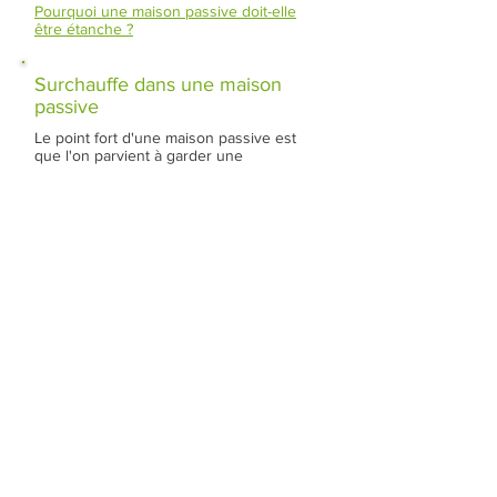
Pourquoi une maison passive doit-elle
être étanche ?
Surchauffe dans une maison
passive
Le point fort d'une maison passive est
que l'on parvient à garder une
température ambiante
agréable hiver comme été, sans recourir
à un système de climatisation. Ce confort
thermique s'obtient grâce à l'isolation de
l'enveloppe du bâtiment qui :
en hiver, évite que la chaleur s'échappe
vers l'extérieur
en été, évite que le soleil surchauffe les
pièces habitables
Un taux de surchauffe inférieur à 10%
signifie donc que la température
ambiante à l'intérieur de la maison